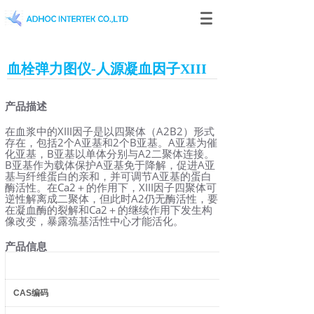
血栓弹力图仪-人源凝血因子XIII
产品描述
在血浆中的XIII因子是以四聚体（A2B2）形式
存在，包括2个A亚基和2个B亚基。A亚基为催
化亚基，B亚基以单体分别与A2二聚体连接。
B亚基作为载体保护A亚基免于降解，促进A亚
基与纤维蛋白的亲和，并可调节A亚基的蛋白
酶活性。在Ca2＋的作用下，XIII因子四聚体可
逆性解离成二聚体，但此时A2仍无酶活性，要
在凝血酶的裂解和Ca2＋的继续作用下发生构
像改变，暴露巯基活性中心才能活化。
产品信息
CAS
编码