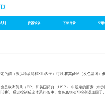
试剂
仪器设备
下载目录
应用
特定的酶（激肽释
放酶和
XIIa因子）可以
将其
pNA（发色基团）
，也是欧洲药典（EP）和美国药典（USP）
中规定的肝素（特别
外诊断。通过控制反应体系的条件，发色底物法可检
测凝血因子