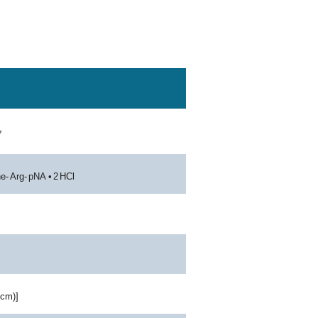
7
he
-
Arg
-
pNA
•
2
HCl
cm
)]