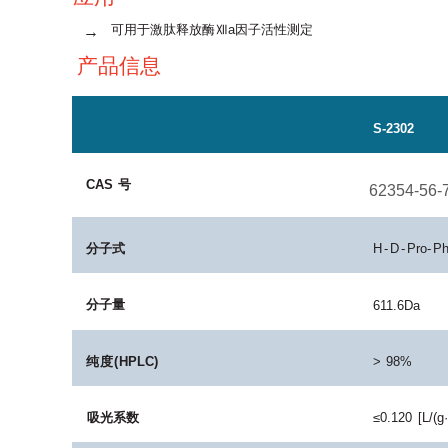
可用于激肽释放酶
Ⅻa因子活性测定
→
产品信息
S-2302
CAS
号
62354-56-
分子式
H-D-
Pro
-
P
分子量
611.6
Da
纯度
(
HPLC
)
>
98%
吸光系数
≤0.120
[L/(g·