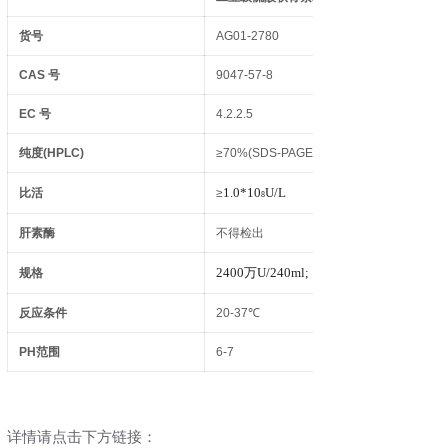
货号
AG01-2780
CAS
号
9047-57-8
EC
号
4.2.2.5
纯度
(HPLC)
≥70%(SDS-PAGE)
1.0*10
U/L
比活
≥
8
肝素酶
不得检出
2400
万
U/240ml;
规格
反应条件
20-37℃
PH
范围
6-7
详情请点击下方链接：