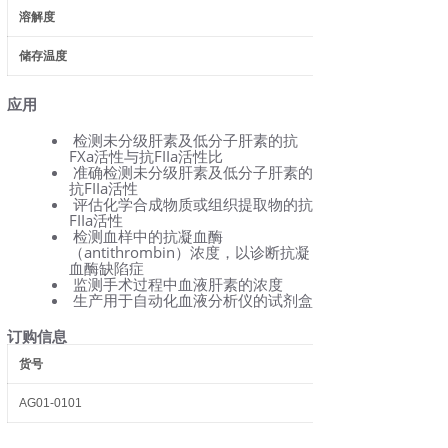
溶解度
储存温度
应用
检测未分级肝素及低分子肝素的抗
FXa活性与抗FIIa活性比
准确检测未分级肝素及低分子肝素的
抗FIIa活性
评估化学合成物质或组织提取物的抗
FIIa活性
检测血样中的抗凝血酶
（antithrombin）浓度，以诊断抗凝
血酶缺陷症
监测手术过程中血液肝素的浓度
生产用于自动化血液分析仪的试剂盒
订购信息
货号
AG01-0101